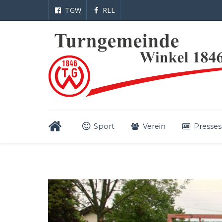
TGW
RLL
Sport
Verein
Presses