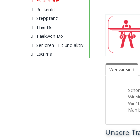
Frauen 50+
Rückenfit
Stepptanz
Thai-Bo
Taekwon-Do
Senioren - Fit und aktiv
Escrima
Wer wir sind
Schon
Wir s
Wir "
Man b
Unsere Tr