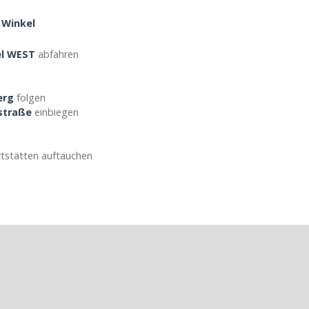
 Winkel
el WEST
abfahren
erg
folgen
straße
einbiegen
rtstätten auftauchen