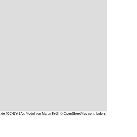
.de
(
CC-BY-SA
), Modul von
Martin Kröll
,
© OpenStreetMap contributors