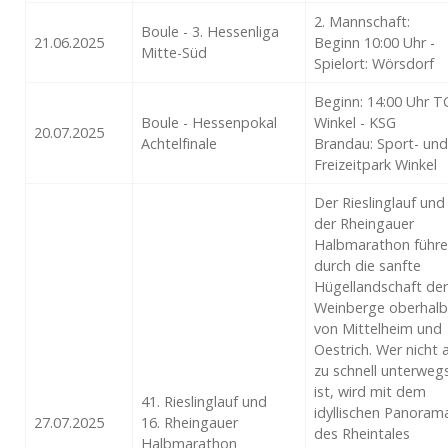
2. Mannschaft:
Boule - 3. Hessenliga
21.06.2025
Beginn 10:00 Uhr -
Mitte-Süd
Spielort: Wörsdorf
Beginn: 14:00 Uhr T
Boule - Hessenpokal
Winkel - KSG
20.07.2025
Achtelfinale
Brandau: Sport- und
Freizeitpark Winkel
Der Rieslinglauf und
der Rheingauer
Halbmarathon führ
durch die sanfte
Hügellandschaft der
Weinberge oberhalb
von Mittelheim und
Oestrich. Wer nicht a
zu schnell unterweg
ist, wird mit dem
41. Rieslinglauf und
idyllischen Panoram
27.07.2025
16. Rheingauer
des Rheintales
Halbmarathon