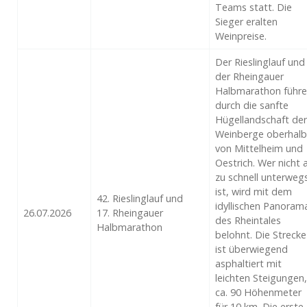
Teams statt. Die
Sieger eralten
Weinpreise.
Der Rieslinglauf und
der Rheingauer
Halbmarathon führ
durch die sanfte
Hügellandschaft der
Weinberge oberhalb
von Mittelheim und
Oestrich. Wer nicht a
zu schnell unterweg
ist, wird mit dem
42. Rieslinglauf und
idyllischen Panoram
26.07.2026
17. Rheingauer
des Rheintales
Halbmarathon
belohnt. Die Strecke
ist überwiegend
asphaltiert mit
leichten Steigungen,
ca. 90 Höhenmeter
für 10 km. Die erste