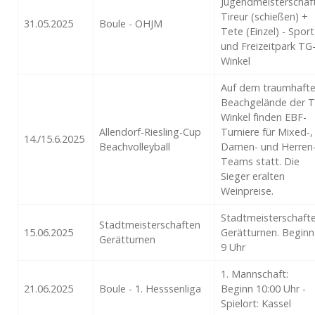
Jugendmeisterschaf
Tireur (schießen) +
31.05.2025
Boule - OHJM
Tete (Einzel) - Sport
und Freizeitpark TG
Winkel
Auf dem traumhaft
Beachgelände der 
Winkel finden EBF-
Allendorf-Riesling-Cup
Turniere für Mixed-,
14./15.6.2025
Beachvolleyball
Damen- und Herren
Teams statt. Die
Sieger eralten
Weinpreise.
Stadtmeisterschaft
Stadtmeisterschaften
15.06.2025
Gerätturnen. Beginn
Gerätturnen
9 Uhr
1. Mannschaft:
21.06.2025
Boule - 1. Hesssenliga
Beginn 10:00 Uhr -
Spielort: Kassel