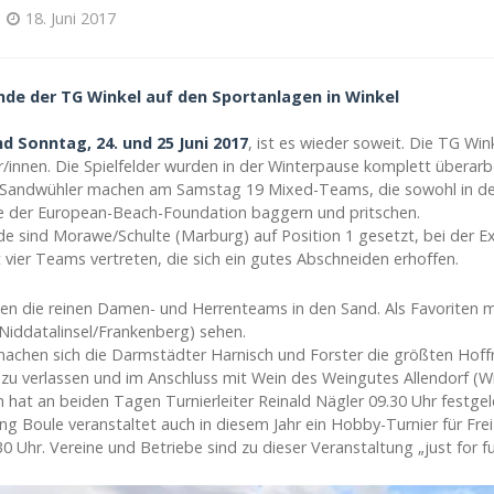
18. Juni 2017
e der TG Winkel auf den Sportanlagen in Winkel
 Sonntag, 24. und 25 Juni 2017
, ist es wieder soweit. Die TG Win
r/innen. Die Spielfelder wurden in der Winterpause komplett überarb
 Sandwühler machen am Samstag 19 Mixed-Teams, die sowohl in der 
e der European-Beach-Foundation baggern und pritschen.
de sind Morawe/Schulte (Marburg) auf Position 1 gesetzt, bei der
t vier Teams vertreten, die sich ein gutes Abschneiden erhoffen.
n die reinen Damen- und Herrenteams in den Sand. Als Favoriten 
Niddatalinsel/Frankenberg) sehen.
machen sich die Darmstädter Harnisch und Forster die größten Hoff
 zu verlassen und im Anschluss mit Wein des Weingutes Allendorf (
n hat an beiden Tagen Turnierleiter Reinald Nägler 09.30 Uhr festgel
g Boule veranstaltet auch in diesem Jahr ein Hobby-Turnier für Fr
0 Uhr. Vereine und Betriebe sind zu dieser Veranstaltung „just for fu