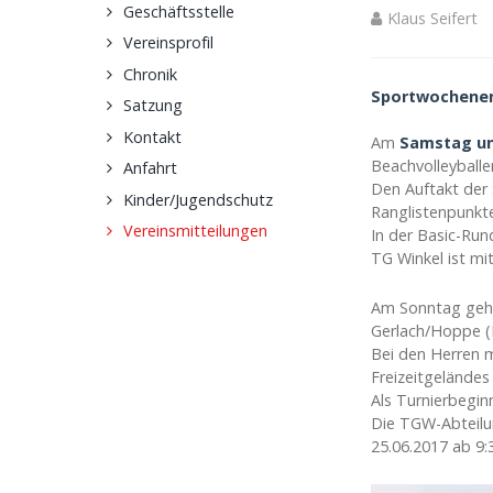
Geschäftsstelle
Klaus Seifert
Vereinsprofil
Chronik
Sportwochenend
Satzung
Kontakt
Am
Samstag und
Beachvolleyballe
Anfahrt
Den Auftakt der
Kinder/Jugendschutz
Ranglistenpunkt
Vereinsmitteilungen
In der Basic-Run
TG Winkel ist mi
Am Sonntag gehe
Gerlach/Hoppe (
Bei den Herren 
Freizeitgeländes
Als Turnierbegin
Die TGW-Abteilun
25.06.2017 ab 9:3