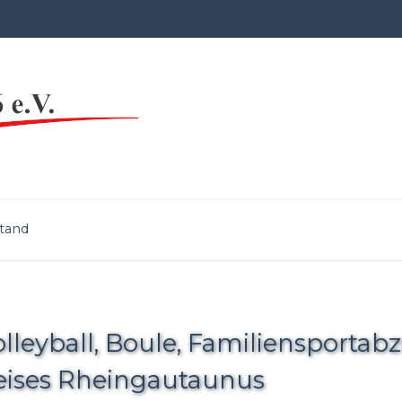
tand
lleyball, Boule, Familiensportab
eises Rheingautaunus