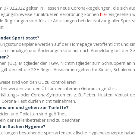
m 07.02.2022 gelten in Hessen neue Corona-Regelungen, die sich au
legungshinweise zur aktuellen Verordnung können
hier
eingesehen 
e Regelungen sind für alle Abteilungen bei der Nutzung aller Sports
n:
ndet Sport statt?
Übungsstundenpläne werden auf der Homepage veröffentlicht und s
uch einmalige) und Änderungen sind nur nach Anmeldung bei der Ges
men?
nnen (ÜL), Mitglieder der TGW, Nichtmitglieder zum Schnuppern an 
 gilt derzeit die 2G+ Regel. Ausnahmen gelten für Kinder, Schüler/i
eise sind von den ÜL zu kontrollieren!
sten werden von den ÜL für den internen Gebrauch geführt.
Erkältungs- oder Corona-Symptomen, z. B. Fieber, Husten, Verlust 
m Corona-Test dürfen nicht teilnehmen.
uns um und gehen zur Toilette?
iden und Toiletten sind geöffnet.
eln der Hallenbetreiber sind zu beachten.
it in Sachen Hygiene?
bteilungen bestehende sportartenspezifische Hygienekonzepte habe