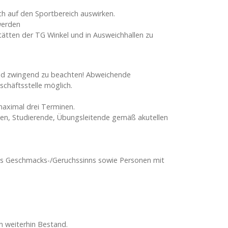
ch auf den Sportbereich auswirken.
werden
tätten der TG Winkel und in Ausweichhallen zu
ind zwingend zu beachten! Abweichende
chäftsstelle möglich.
maximal drei Terminen.
nnen, Studierende, Übungsleitende gemäß akutellen
des Geschmacks-/Geruchssinns sowie Personen mit
n weiterhin Bestand.