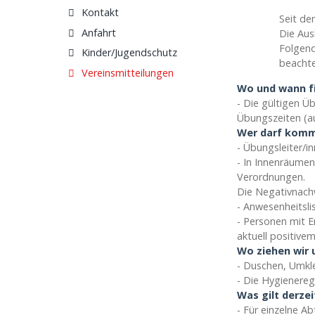
Kontakt
Seit de
Anfahrt
Die Aus
Folgend
Kinder/Jugendschutz
beachte
Vereinsmitteilungen
Wo und wann fi
- Die gültigen 
Übungszeiten (a
Wer darf kom
- Übungsleiter/i
- In Innenräumen
Verordnungen.
Die Negativnachw
- Anwesenheitsli
- Personen mit 
aktuell positive
Wo ziehen wir 
- Duschen, Umkle
- Die Hygienereg
Was gilt derze
- Für einzelne A