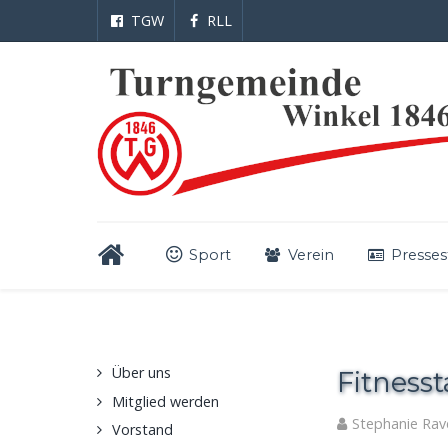
TGW
RLL
Sport
Verein
Presses
Über uns
Fitness
Mitglied werden
Stephanie Rav
Vorstand