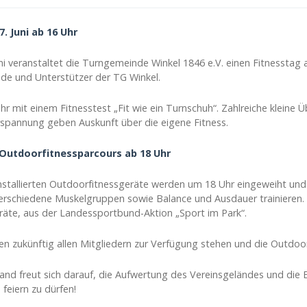
. Juni ab 16 Uhr
uni veranstaltet die Turngemeinde Winkel 1846 e.V. einen Fitnesstag 
nde und Unterstützer der TG Winkel.
hr mit einem Fitnesstest „Fit wie ein Turnschuh“. Zahlreiche kleine Ü
spannung geben Auskunft über die eigene Fitness.
Outdoorfitnessparcours ab 18 Uhr
installierten Outdoorfitnessgeräte werden um 18 Uhr eingeweiht un
erschiedene Muskelgruppen sowie Balance und Ausdauer trainieren.
äte, aus der Landessportbund-Aktion „Sport im Park“.
en zukünftig allen Mitgliedern zur Verfügung stehen und die Outdoor
and freut sich darauf, die Aufwertung des Vereinsgeländes und die 
feiern zu dürfen!