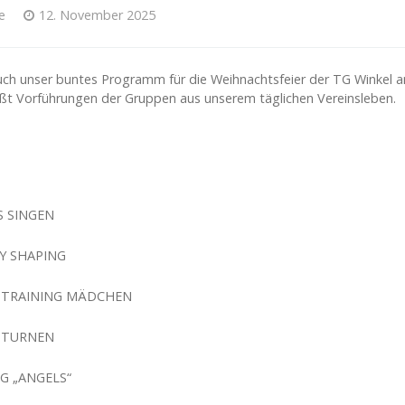
e
12. November 2025
euch unser buntes Programm für die Weihnachtsfeier der TG Winkel 
eßt Vorführungen der Gruppen aus unserem täglichen Vereinsleben.
S SINGEN
DY SHAPING
NTRAINING MÄDCHEN
D TURNEN
G „ANGELS“