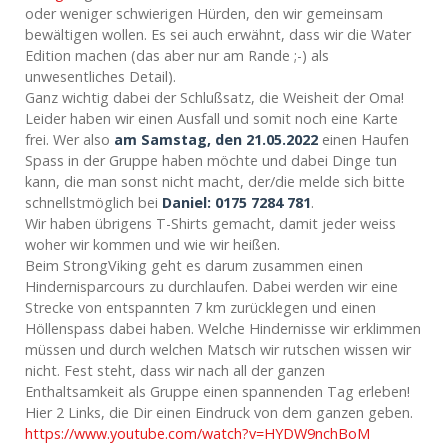
oder weniger schwierigen Hürden, den wir gemeinsam
bewältigen wollen. Es sei auch erwähnt, dass wir die Water
Edition machen (das aber nur am Rande ;-) als
unwesentliches Detail).
Ganz wichtig dabei der Schlußsatz, die Weisheit der Oma!
Leider haben wir einen Ausfall und somit noch eine Karte
frei. Wer also
am Samstag, den 21.05.2022
einen Haufen
Spass in der Gruppe haben möchte und dabei Dinge tun
kann, die man sonst nicht macht, der/die melde sich bitte
schnellstmöglich bei
Daniel: 0175 7284 781
.
Wir haben übrigens T-Shirts gemacht, damit jeder weiss
woher wir kommen und wie wir heißen.
Beim StrongViking geht es darum zusammen einen
Hindernisparcours zu durchlaufen. Dabei werden wir eine
Strecke von entspannten 7 km zurücklegen und einen
Höllenspass dabei haben. Welche Hindernisse wir erklimmen
müssen und durch welchen Matsch wir rutschen wissen wir
nicht. Fest steht, dass wir nach all der ganzen
Enthaltsamkeit als Gruppe einen spannenden Tag erleben!
Hier 2 Links, die Dir einen Eindruck von dem ganzen geben.
https://www.youtube.com/watch?v=HYDW9nchBoM