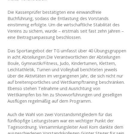
Die Kassenprüfer bestätigten eine einwandfreie
Buchführung, sodass die Entlastung des Vorstands
einstimmig erfolgte. Um die wirtschaftliche Stabilität des
Vereins zu sichern, wurde – erstmals seit fast zehn Jahren –
eine Beitragsanpassung beschlossen.
Das Sportangebot der TG umfasst über 40 Übungsgruppen
in acht Abteilungen.Die Verantwortlichen der Abteilungen
Boule, Gymnastik/Fitness, Judo, Kinderturnen, Klettern,
Leichtathletik, Turnen und Volleyball berichteten jeweils
über die Aktivitäten im vergangenen Jahr, die sich nicht nur
auf breitensportliches und Wettkampftraining beschränken.
Ebenso stehen Teilnahme und Ausrichtung von
Wettkämpfen bis hin zu Showvorführungen und geselligen
Ausflügen regelmäßig auf dem Programm.
Auch die Wahl von zwei Vorstandsmitgliedern für das
fünfköpfige Leitungsteam war ein wichtiger Punkt der
Tagesordnung. Versammlungsleiter Axel Korn dankte dem
ausgeschiedenen Vorstandskollegen Günter Steger für sein