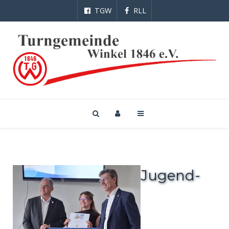
TGW
RLL
Jugend-