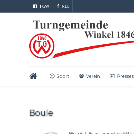
TGW
RLL
Sport
Verein
Presses
Boule
Hier sind die gesammelten Mittei