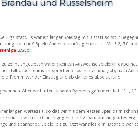
 in Brandau und Rüsselsheim
que-Liga statt. Es war ein langer Spieltag mit 3 statt sonst 2 Bege
zung von nur 6 Spieler/innen bravurös gemeistert. Mit 3:2, 5:0 und
ssenliga B/Süd.
 zu zehnt angetreten waren) keine/n Auswechselspieler/in dabei hatt
el stellte ide Teams entsprechend zusammen und gab, nach Anlaufsch
 die Tromm war der Einstieg und ab da lief es absolut rund.
 gewonnen. Aber wir hatten unseren Rythmus gefunden. Mit 13:1, 13:3,
ner langen Wartezeit, so das wir mit dem letzten Spiel dann schon i
em konnten wir mit 5:0 auch gegen den TV Dauborn ein glattes Ergeb
ge und spannende Spiele, bis zu letzt war alles drin. Deshalb war e