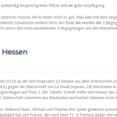
 aufwendig hergerichgteten Plätze und die gute Verpflegung.
 antreten musste, lief es leider nicht so gut. Man kam mit dem ung
heidenten Situationen einfach Pech. Am Ende alle wurden alle 3 Beg
ht und in den noch anstehenden 4 Begegnungen um den Klassener
l Hessen
nde (OCH) zu der sich insgesamt 22 Vereine aus allen 4 hessischen 
14.5.) gegen die Mannschaft von La Boule Joyeuse, LBJ Wiesbaden i
ngeschlagen auf Platz 2. der Tabelle. Schnell stellte sich heraus das
 1. Mannschaft stammen aus Wiesbaden und hatten teilweise noch ni
den. Während Basir, Michael und Stephan ihre Spiele gewinnen konnt
ärgert hat sich Francis, der nach einer 11 : 0 Führung gegen den a