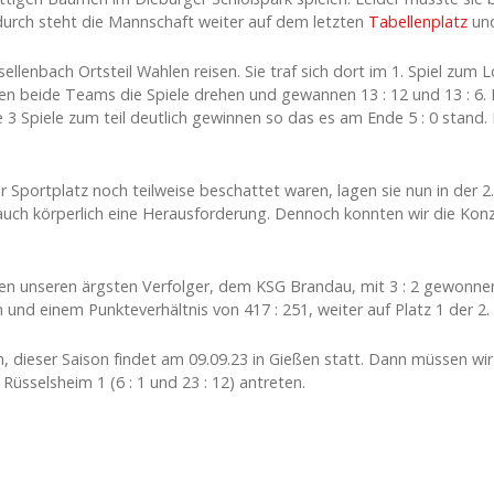
durch steht die Mannschaft weiter auf dem letzten
Tabellenplatz
und
lenbach Ortsteil Wahlen reisen. Sie traf sich dort im 1. Spiel zum
ten beide Teams die Spiele drehen und gewannen 13 : 12 und 13 : 6.
 3 Spiele zum teil deutlich gewinnen so das es am Ende 5 : 0 stand.
 Sportplatz noch teilweise beschattet waren, lagen sie nun in der 2.
n auch körperlich eine Herausforderung. Dennoch konnten wir die K
n unseren ärgsten Verfolger, dem KSG Brandau, mit 3 : 2 gewonnen 
nd einem Punkteverhältnis von 417 : 251, weiter auf Platz 1 der 2. 
, dieser Saison findet am 09.09.23 in Gießen statt. Dann müssen wi
Rüsselsheim 1 (6 : 1 und 23 : 12) antreten.