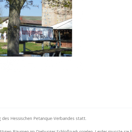
g des Hessischen Petanque-Verbandes statt.
attigen Bäumen im Dieburger Schloßpark spielen. Leider musste sie