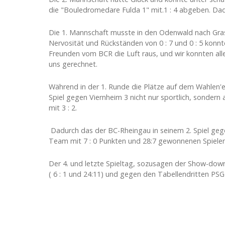
die "Bouledromedare Fulda 1" mit.1 : 4 abgeben. Da
Die 1. Mannschaft musste in den Odenwald nach Grasel
Nervosität und Rückständen von 0 : 7 und 0 : 5 konn
Freunden vom BCR die Luft raus, und wir konnten alle
uns gerechnet.
Während in der 1. Runde die Plätze auf dem Wahlen'er
Spiel gegen Viernheim 3 nicht nur sportlich, sonder
mit 3 : 2.
Dadurch das der BC-Rheingau in seinem 2. Spiel gege
Team mit 7 : 0 Punkten und 28:7 gewonnenen Spielen u
Der 4. und letzte Spieltag, sozusagen der Show-down
( 6 : 1 und 24:11) und gegen den Tabellendritten PSG 